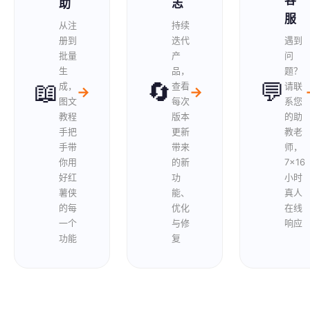
客
助
志
服
从注
持续
册到
迭代
遇到
批量
产
问
生
品，
题？
📖
🔄
💬
成，
查看
请联
→
→
图文
每次
系您
教程
版本
的助
手把
更新
教老
手带
带来
师，
你用
的新
7×16
好红
功
小时
薯侠
能、
真人
的每
优化
在线
一个
与修
响应
功能
复