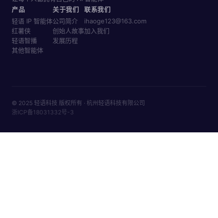
产品
关于我们
联系我们
轻语 IP 智能体
公司简介
ihaoge123@163.com
红薯侠
创始人故事
加入我们
轻语智播
发展历程
其他智能体
© 2025 轻语科技 版权所有 · 杭州轻语科技有限公司
浙ICP备18031332号-3