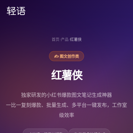
首页
›
›
首页
产品
红薯侠
产品
轻播播
轻语 IP 智能体
红薯侠
轻语智播
其他智能体
✍️ 图文创作类
关于我们
公司简介
创始人故事
发展历程
资质公示
红薯侠
加入我们
独家研发的小红书爆款图文笔记生成神器
下载 App
一比一复刻爆款、批量生成、多平台一键发布，工作室
级效率